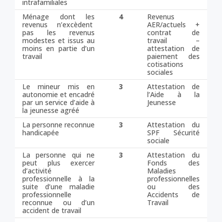
intrafamiliales
Ménage dont les
4
Revenus
revenus n’excèdent
AER/actuels +
pas les revenus
contrat de
modestes et issus au
travail –
moins en partie d’un
attestation de
travail
paiement des
cotisations
sociales
Le mineur mis en
3
Attestation de
autonomie et encadré
l’Aide à la
par un service d’aide à
Jeunesse
la jeunesse agréé
La personne reconnue
3
Attestation du
handicapée
SPF Sécurité
sociale
La personne qui ne
3
Attestation du
peut plus exercer
Fonds des
d’activité
Maladies
professionnelle à la
professionnelles
suite d’une maladie
ou des
professionnelle
Accidents de
reconnue ou d’un
Travail
accident de travail