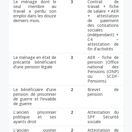
Le ménage dont le
3
Contrat de
seul membre au
travail + fiche
travail a perdu son
de salaire + AER
emploi dans les douze
+ attestation
derniers mois.
de paiement
des cotisations
sociales
(indépendant) +
C4 –
attestation de
fin d’activités
Le ménage en état de
3
AER – fiche de
précarité bénéficiant
pension (Office
d’une pension légale
national des
Pensions (ONP)
ou SCDF-
Pensions)
Le bénéficiaire d’une
2
Brevet de
pension de prisonnier
pension
de guerre et l’invalide
de guerre
L’ancien prisonnier
2
Attestation du
politique et ses
SPF Sécurité
ayants droit
sociale
L’ancien ouvrier
2
Attestation de