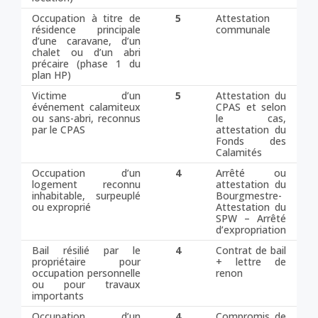
Occupation à titre de
5
Attestation
résidence principale
communale
d’une caravane, d’un
chalet ou d’un abri
précaire (phase 1 du
plan HP)
Victime d’un
5
Attestation du
événement calamiteux
CPAS et selon
ou sans-abri, reconnus
le cas,
par le CPAS
attestation du
Fonds des
Calamités
Occupation d’un
4
Arrêté ou
logement reconnu
attestation du
inhabitable, surpeuplé
Bourgmestre-
ou exproprié
Attestation du
SPW – Arrêté
d’expropriation
Bail résilié par le
4
Contrat de bail
propriétaire pour
+ lettre de
occupation personnelle
renon
ou pour travaux
importants
Occupation d’un
4
Compromis de